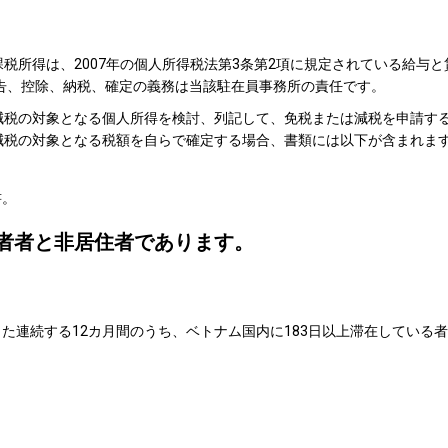
税所得は、2007年の個人所得税法第3条第2項に規定されている給与と
告、控除、納税、確定の義務は当該駐在員事務所の責任です。
減税の対象となる個人所得を検討、列記して、免税または減税を申請す
減税の対象となる税額を自らで確定する場合、書類には以下が含まれま
書。
者者と非居住者であります。
た連続する12カ月間のうち、ベトナム国内に183日以上滞在している