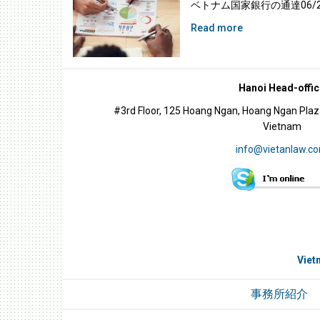
ベトナム国家銀行の通達06/201
Read more
Hanoi Head-offic
#3rd Floor, 125 Hoang Ngan, Hoang Ngan Plaza
Vietnam
info@vietanlaw.c
Viet
事務所紹介