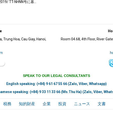
9/ TT-NHNN号に基…
e
Ho 
, Trung Hoa, Cau Giay, Hanoi,
Room 04.68, 4th Floor, River Gat
om
h
SPEAK TO OUR LEGAL CONSULTANTS
English speaking:
(+84) 9 61 67 55 66
(Zalo, Viber, Whatsapp)
namese speaking:
(+84) 9 33 11 33 66 (Ms.Thu Ha)
(Zalo, Viber, What
税務
知的財産
企業
投資
ニュース
文書