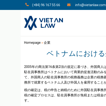
(+84) 96 167 55 66
info@vietanlaw.com
Homepage
»
企業
ベトナムにおける
2005年の商法第16条第2項の規定に基づき、外国
駐在員事務所はベトナムにおいて商業的促進活動のみ
て、外国商人の駐在員事務所の税務義務は企業の税務義
務所で就業するベトナム人及び外国人を雇用すること
税の確定は、税の申告と納税のために外国駐在員事務所
税の確定プロセスは、駐在員事務所が免税または税金
す。