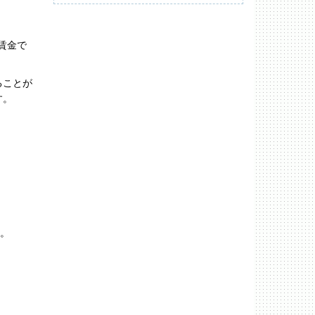
賃金で
ることが
す。
者。